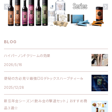
ダイエット食品
バストアップクリーム
セット割引商品
セット割引商品
BLOG
ハイパーノンFクリームの効果
2026/5/16
便秘の方必見💡最強💥Gデトックスハーブティー☕️
2025/12/28
新忘年会シーズン！飲み会の撃退セット♩おすすめ商
品３選☆