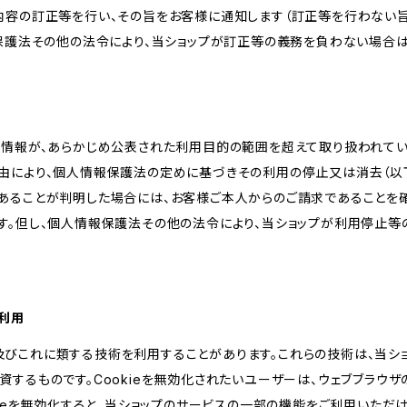
内容の訂正等を行い、その旨をお客様に通知します（訂正等を行わない
報保護法その他の法令により、当ショップが訂正等の義務を負わない場合は
人情報が、あらかじめ公表された利用目的の範囲を超えて取り扱われて
由により、個人情報保護法の定めに基づきその利用の停止又は消去（以下
あることが判明した場合には、お客様ご本人からのご請求であることを
す。但し、個人情報保護法その他の法令により、当ショップが利用停止等
の利用
kie及びこれに類する技術を利用することがあります。これらの技術は、当
するものです。Cookieを無効化されたいユーザーは、ウェブブラウザの
kieを無効化すると、当ショップのサービスの一部の機能をご利用いただ