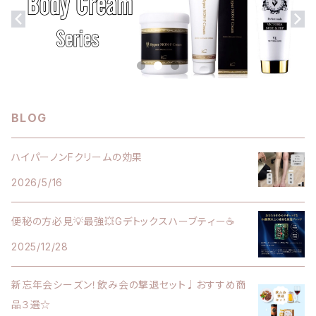
ダイエット食品
バストアップクリーム
セット割引商品
セット割引商品
BLOG
ハイパーノンFクリームの効果
2026/5/16
便秘の方必見💡最強💥Gデトックスハーブティー☕️
2025/12/28
新忘年会シーズン！飲み会の撃退セット♩おすすめ商
品３選☆