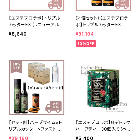
【エステプロラボ】トリプル
｟4個セット｠【エステプロラ
カッターEX（リニューアル
ボ】トリプルカッターEX
分）
¥8,640
¥31,104
10%OFF
【セット割】ハーブザイム×ト
【エステプロラボ】Gデトック
リプルカッター×ファストプ
ハーブティー30個入り(ベリ
ロウォーター
ー味) 排便効果◎
¥29,160
¥5,400