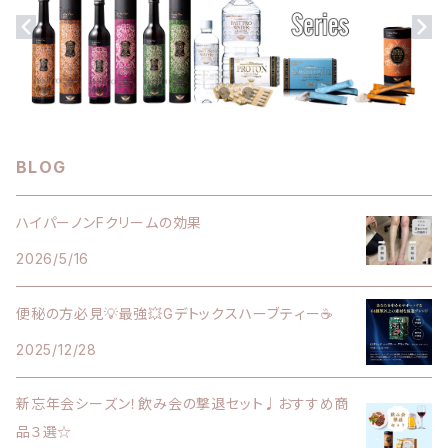
ダイエット食品
バストアップクリーム
セット割引商品
セット割引商品
BLOG
ハイパーノンFクリームの効果
2026/5/16
便秘の方必見💡最強💥Gデトックスハーブティー☕️
2025/12/28
新忘年会シーズン！飲み会の撃退セット♩おすすめ商
品３選☆