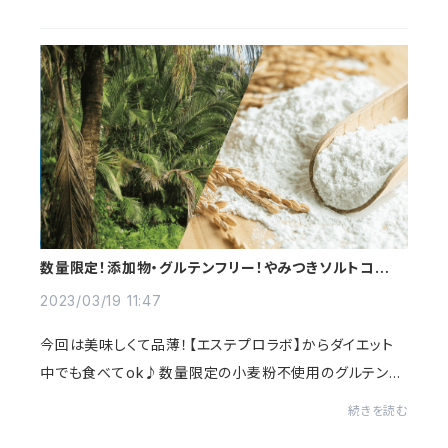
トは水で出来ているという話を聞いたこ...
数量限定！添加物・グルテンフリー！やみつきソルトココク
ッキー♪【エステプロラボ】
2023/03/19 11:47
今回は美味しくて品薄！【エステプロラボ】からダイエット
中でも食べてok♪数量限定の小麦粉不使用のグルテンフ
リークッキー✨「ソルトココクッキー」をご紹介致します🍪
続きを読む
美味しくてクセになる♪なのに健康にも、美...