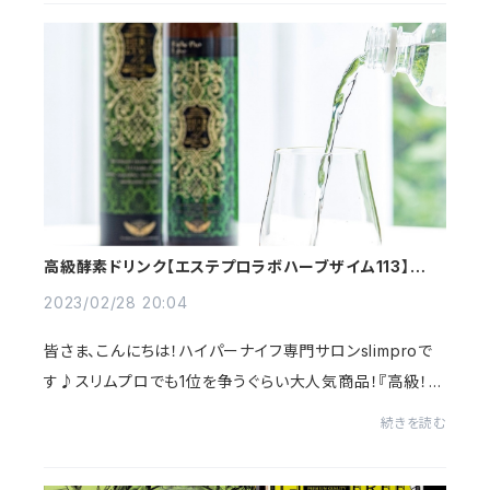
高級酵素ドリンク【エステプロラボハーブザイム113】で体
質改善★
2023/02/28 20:04
皆さま、こんにちは！ハイパーナイフ専門サロンslimproで
す♪スリムプロでも1位を争うぐらい大人気商品！『高級！酵
素ドリンク』ハーブザイム113についての詳しい説明はこち
続きを読む
ら⬇︎酵素とは？酵素が身体に良いのはな...