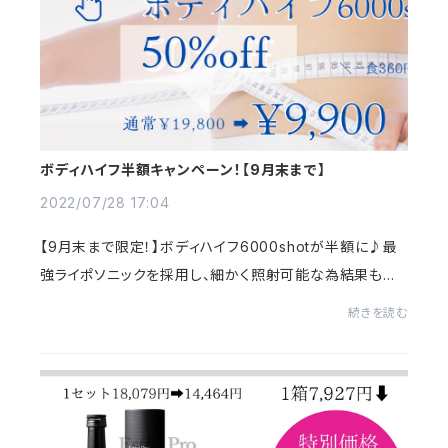
ボディハイフ半額キャンペーン！【9月末まで】
2022/07/28 17:04
【9月末まで限定！】ボディハイフ6000shotが半額に♪最
強ライポソニックを採用し、細かく照射可能な為結果も出
やすいです！この時期気になる・二の腕・腰肉・太もも・脇肉
続きを読む
綺麗になりたい方へ♪【料金】通常¥19,800 ...