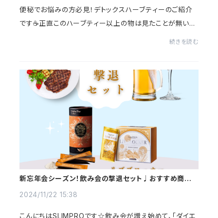
便秘でお悩みの方必見！デトックスハーブティーのご紹介
です☕️正直このハーブティー以上の物は見たことが無いで
す！初めて知った時は衝撃でした🫨💥何よりも普通にめち
続きを読む
ゃくちゃ美味しいんです😋便秘で悩んでいる...
新忘年会シーズン！飲み会の撃退セット♩おすすめ商品３
選☆
2024/11/22 15:38
こんにちはSLIMPROです☆飲み会が増え始めて、「ダイエ