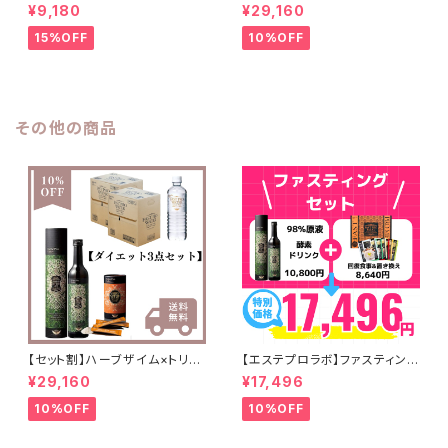
ザイム(酵素)/3ヶ月コース
ルカッター×ファストプロウォー
¥9,180
¥29,160
ター
15%OFF
10%OFF
その他の商品
【セット割】ハーブザイム×トリプ
【エステプロラボ】ファスティング
ルカッター×ファストプロウォー
セット
¥29,160
¥17,496
ター
10%OFF
10%OFF