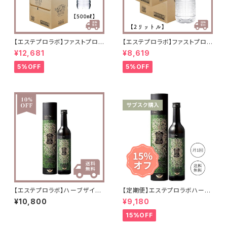
【エステプロラボ】ファストプロウ
【エステプロラボ】ファストプロウ
ォーター 500ml(24本セット)
ォーター 2ℓ(6本セット)×2箱
¥12,681
¥8,619
×2箱 送料無料
送料無料
5%OFF
5%OFF
【エステプロラボ】ハーブザイム1
【定期便】エステプロラボハーブ
13グランプロ【プレーン】
ザイム(酵素)/3ヶ月コース
¥10,800
¥9,180
15%OFF