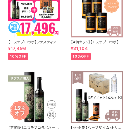
【エステプロラボ】ファスティング
｟4個セット｠【エステプロラボ】ト
セット
リプルカッターEX
¥17,496
¥31,104
10%OFF
10%OFF
【定期便】エステプロラボハーブ
【セット割】ハーブザイム×トリプ