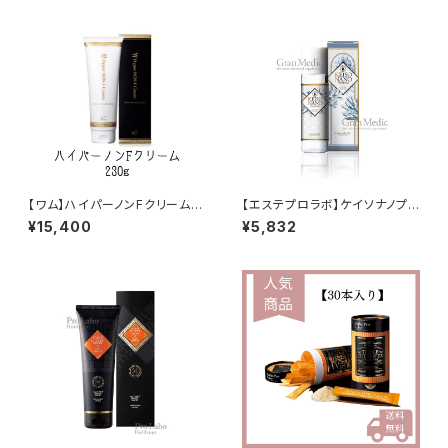
【ワム】ハイパーノンFクリーム
【エステプロラボ】ケイソナノプレ
230g
ミアム
¥15,400
¥5,832