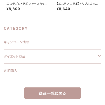
エステプロ・ラボ フォースカッタ
【エステプロラボ】トリプルカッタ
ークリーム 230g
ーEX（リニューアル分）
¥8,800
¥8,640
CATEGORY
キャンペーン情報
ダイエット商品
エステプロラボ
定期購入
サプリメント
痩身クリーム
商品一覧に戻る
酵素ドリンク
ハイパーノンFクリーム