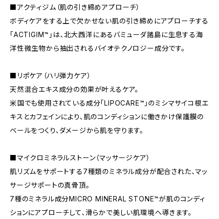
■アクティジム（肌の引き締めアプローチ）
ボディケアをする上で欠かせない肌の引き締めにアプローチする
「ACTIGIM™」は、北大西洋にあるバミューダ諸島に生息する海
洋性微生物から抽出されるバイオテクノロジー成分です。
■リポケア（ハリ弾力ケア）
天然混合エキス成分の効果が叶えるケア。
米国でも使用されている成分「LIPOCARE™」のミシマサイコ根エ
キスとカフェインにより、肌のコンディションに働きかけ保護膜の
ベールをつくり、ダメージから肌を守ります。
■マイクロミネラルストーン（マッサージケア）
肌リズムをサポートする7種類のミネラル成分が配合された、マッ
サージサポートの真骨頂。
7種のミネラル成分MICRO MINERAL STONE™が肌のコンディ
ションにアプローチして、滑らかで美しい肌環境へ導きます。