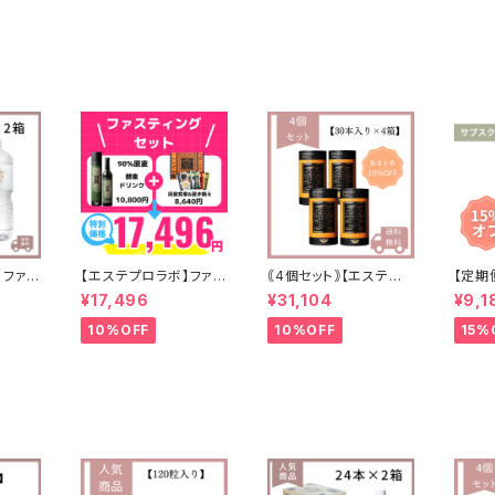
】ファス
【エステプロラボ】ファス
｟4個セット｠【エステプ
【定期
2ℓ(6
ティングセット
ロラボ】トリプルカッター
ボハー
¥17,496
¥31,104
¥9,1
 送料無
EX
3ヶ
10%OFF
10%OFF
15%