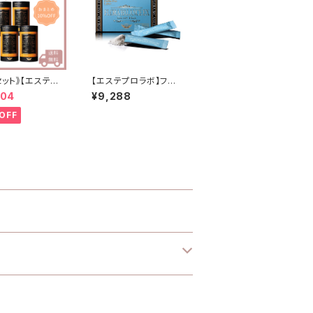
セット｠【エステプ
【エステプロラボ】フロ
】トリプルカッター
ーラバランス
104
¥9,288
OFF