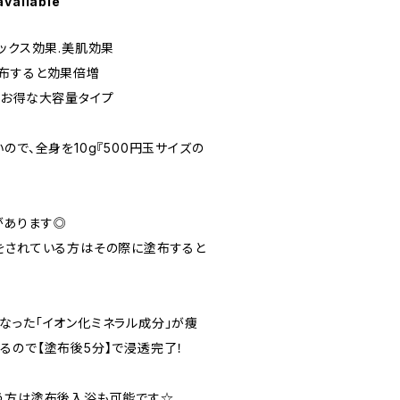
available
ックス効果.美肌効果
布すると効果倍増
のお得な大容量タイプ
ので、全身を10g『500円玉サイズの
があります◎
をされている方はその際に塗布すると
なった「イオン化ミネラル成分」が痩
るので【塗布後5分】で浸透完了！
う方は塗布後入浴も可能です☆