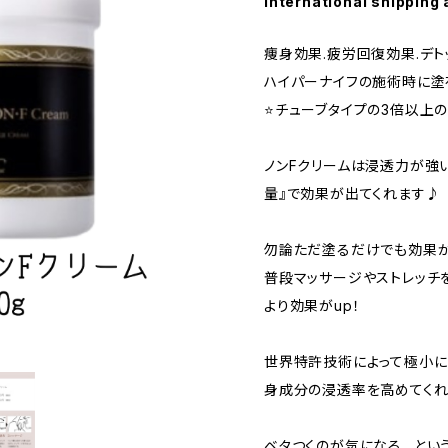
International shipping 
痩身効果.疲労回復効果.デト
ハイパーナイフの施術時に塗
⭐️チューブタイプの3倍以上
ノンFクリームは浸透力が強い
量』で効果が出てくれます♪
勿論ただ塗るだけでも効果
普段マッサージやストレッチ
より効果がup！
世界特許技術によって極小に
身成分の浸透率を高めてくれ
ベタつくのが気になる…とい