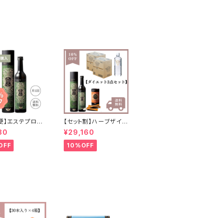
便】エステプロラ
【セット割】ハーブザイム
ブザイム(酵素)/
×トリプルカッター×ファ
80
¥29,160
月コース
ストプロウォーター
OFF
10%OFF