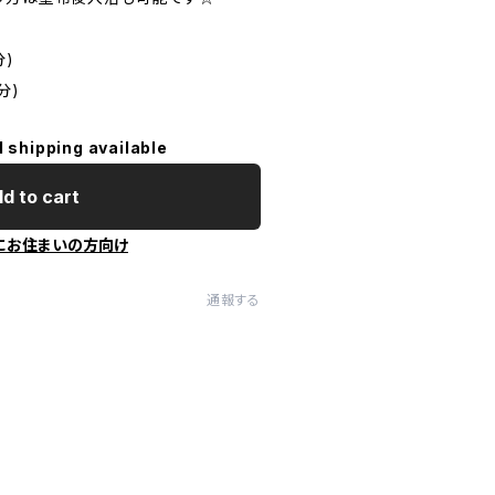
分)
分)
l shipping available
d to cart
にお住まいの方向け
通報する