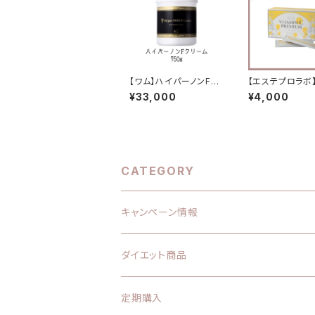
【ワム】ハイパーノンFク
【エステプロラボ】
リーム 750g
MIN C PREMI
¥33,000
¥4,000
タミンCプレミアム
包
CATEGORY
キャンペーン情報
ダイエット商品
エステプロラボ
定期購入