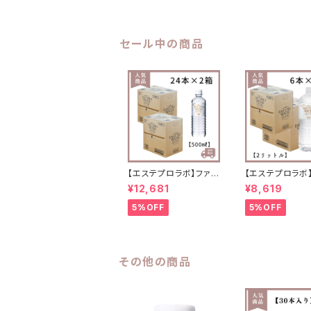
セール中の商品
【エステプロラボ】ファス
【エステプロラボ
トプロウォーター 500
トプロウォーター 
¥12,681
¥8,619
ml(24本セット)×2箱
本セット)×2箱
送料無料
料
5%OFF
5%OFF
その他の商品