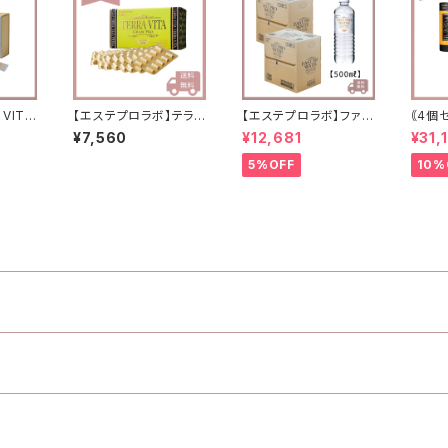
VITA
【エステプロラボ】テラヴ
【エステプロラボ】ファス
｟4個
UM（ビ
ィータ グランプロ
トプロウォーター 500
ロラボ
¥7,560
¥12,681
¥31,
）30
ml(24本セット)×2箱
EX
送料無料
5%OFF
10%