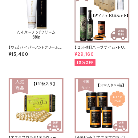
【ワム】ハイパーノンFクリーム
【セット割】ハーブザイム×トリプ
230g
ルカッター×ファストプロウォー
¥15,400
¥29,160
ター
10%OFF
【エステプロラボ】テラヴィー
｟4個セット｠【エステプロラボ】ト