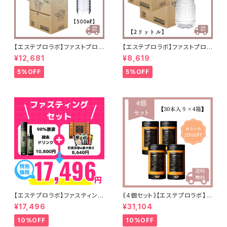
【エステプロラボ】ファストプロウ
【エステプロラボ】ファストプロウ
ォーター 500ml(24本セット)
ォーター 2ℓ(6本セット)×2箱
¥12,681
¥8,619
×2箱 送料無料
送料無料
5%OFF
5%OFF
【エステプロラボ】ファスティング
｟4個セット｠【エステプロラボ】ト
セット
リプルカッターEX
¥17,496
¥31,104
10%OFF
10%OFF