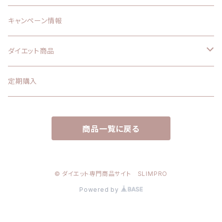
キャンペーン情報
ダイエット商品
エステプロラボ
定期購入
サプリメント
痩身クリーム
商品一覧に戻る
酵素ドリンク
ハイパーノンFクリーム
ダイエット食品
バストアップクリーム
© ダイエット専門商品サイト SLIMPRO
Powered by
セット割引商品
セット割引商品