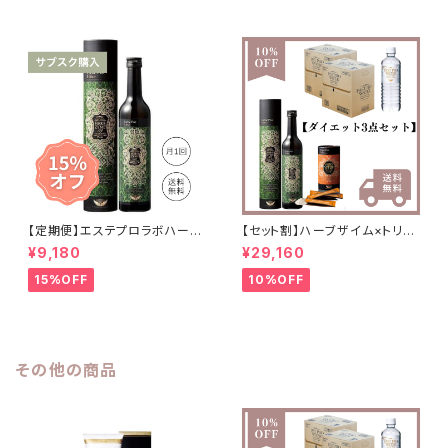
【定期便】エステプロラボハーブ
【セット割】ハーブザイム×トリプ
ザイム(酵素)/3ヶ月コース
ルカッター×ファストプロウォー
¥9,180
¥29,160
ター
15%OFF
10%OFF
その他の商品