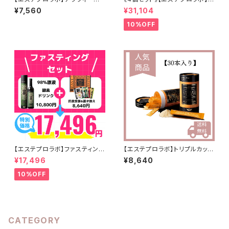
タ グランプロ
リプルカッターEX
¥7,560
¥31,104
10%OFF
【エステプロラボ】ファスティング
【エステプロラボ】トリプルカッタ
セット
ーEX（リニューアル分）
¥17,496
¥8,640
10%OFF
CATEGORY