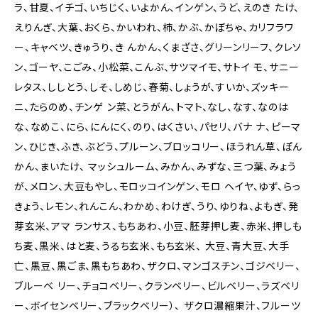
ラ、甘夏、イチゴ、いちじく、いよかん、インゲン、うど、えのき たけ、
えりんぎ、大葉、おくら、かいわれ、柿、かぶ、かぼちゃ、カリフラワ
ー、キャベツ、きゅうり、き んかん、くまざさ、グリーンリーフ、クレソ
ン、ゴーヤ、こごみ、小松菜、こんぶ、サツマイモ、サトイ モ、サニー
レタス、ししとう、しそ、しめじ、春菊、しょうが、すいか、ズッキー
ニ、たらのめ、チンゲ ン菜、とうがん、トマト、なし、なす、なのは
な、なめこ、にら、にんにく、のり、はくさい、パセリ、バナ ナ、ピーマ
ン、ひじき、ふき、ぶどう、プルーン、ブロッコリー、ほうれん草、ぽん
かん、まいたけ、 マッシュルーム、みかん、みずな、三つ葉、みょう
が、メロン、大豆もやし、モロッコインゲン、モロ ヘイヤ、ゆず、らっ
きょう、レモン、れんこん、わかめ、わけぎ、うり、ゆりね、よもぎ、発
芽玄米、アマ ランサス、もちあわ、小豆、胚芽押し麦、赤米、押しも
ち麦、黒米、はと麦、うるち玄米、もち玄米、 大豆、青大豆、大手
亡、黒豆、黒ごま、黒もちあわ、ザクロ、マンゴスチン、ゴジベリー、
ブルーベ リー、チョコベリー、クランベリー、ビルベリー、ラズベリ
ー、ボイセンベリー、ブラックベリー）、 ザクロ濃縮果汁、フルーツ