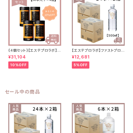
｟4個セット｠【エステプロラボ】ト
【エステプロラボ】ファストプロウ
リプルカッターEX
ォーター 500ml(24本セット)
¥31,104
¥12,681
×2箱 送料無料
10%OFF
5%OFF
セール中の商品