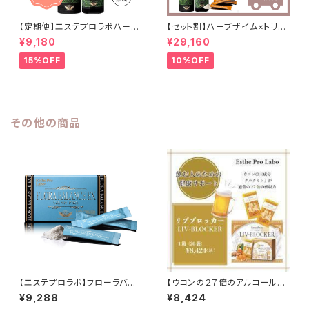
【定期便】エステプロラボハーブ
【セット割】ハーブザイム×トリプ
ザイム(酵素)/3ヶ月コース
ルカッター×ファストプロウォー
¥9,180
¥29,160
ター
15%OFF
10%OFF
その他の商品
【エステプロラボ】フローラバラ
【ウコンの２７倍のアルコール分
ンス
解力】リブブロッカー1箱２０袋
¥9,288
¥8,424
【エステプロラボ】