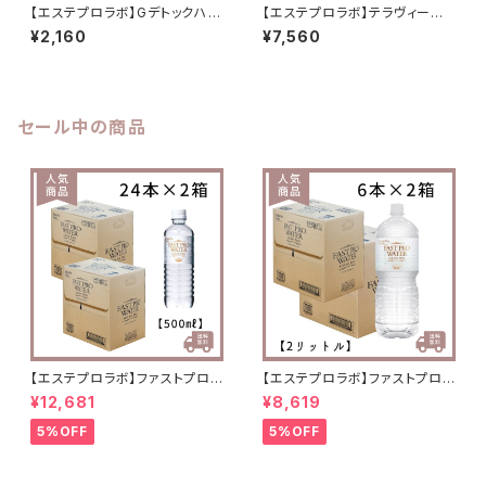
【エステプロラボ】Gデトックハー
【エステプロラボ】テラヴィー
ブティー10個入り(ベリー味) 排
タ グランプロ
¥2,160
¥7,560
便効果◎
セール中の商品
【エステプロラボ】ファストプロウ
【エステプロラボ】ファストプロウ
ォーター 500ml(24本セット)
ォーター 2ℓ(6本セット)×2箱
¥12,681
¥8,619
×2箱 送料無料
送料無料
5%OFF
5%OFF