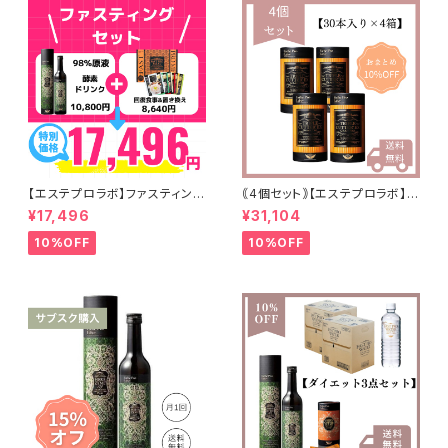
【エステプロラボ】ファスティング
｟4個セット｠【エステプロラボ】ト
セット
リプルカッターEX
¥17,496
¥31,104
10%OFF
10%OFF