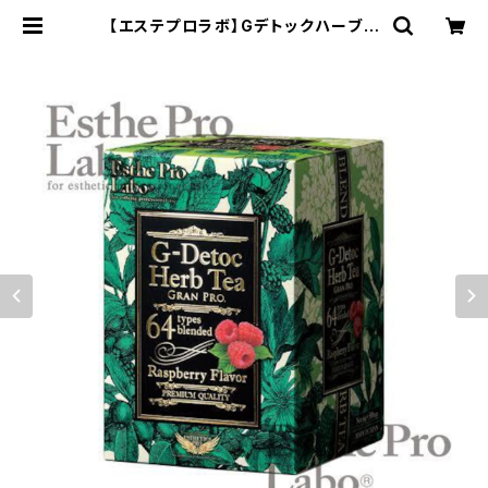
【エステプロラボ】Gデトックハーブテ
ィー30個入り(ベリー味) 排便効果◎
| ダイエット専門商品サイト SLIMP
RO