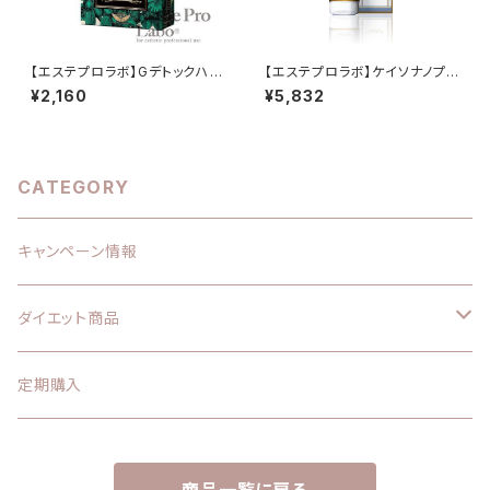
【エステプロラボ】Gデトックハー
【エステプロラボ】ケイソナノプレ
ブティー10個入り(ベリー味) 排
ミアム
¥2,160
¥5,832
便効果◎
CATEGORY
キャンペーン情報
ダイエット商品
エステプロラボ
定期購入
サプリメント
痩身クリーム