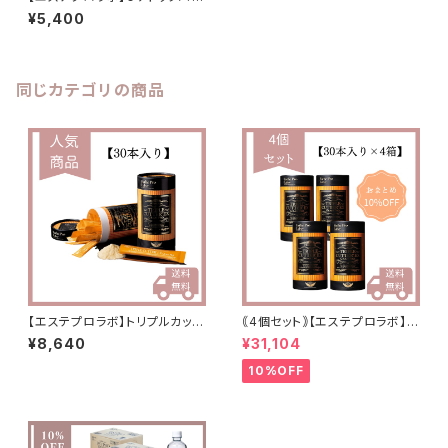
ブティー30個入り(ベリー味) 排
¥5,400
便効果◎
同じカテゴリの商品
【エステプロラボ】トリプルカッタ
｟4個セット｠【エステプロラボ】ト
ーEX（リニューアル分）
リプルカッターEX
¥8,640
¥31,104
10%OFF