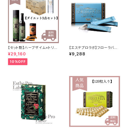
【セット割】ハーブザイム×トリプ
【エステプロラボ】フローラバラ
ルカッター×ファストプロウォー
ンス
¥29,160
¥9,288
ター
10%OFF