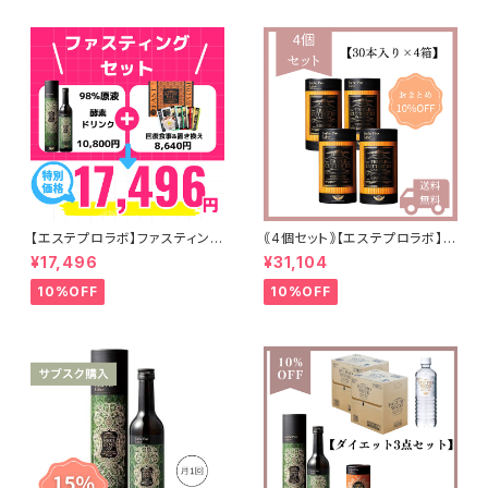
【エステプロラボ】ファスティング
｟4個セット｠【エステプロラボ】ト
セット
リプルカッターEX
¥17,496
¥31,104
10%OFF
10%OFF