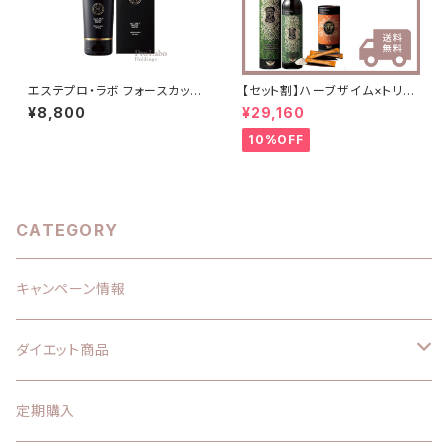
エステプロ・ラボ フォースカッタ
【セット割】ハーブザイム×トリプ
ークリーム 230g
ルカッター×ファストプロウォー
¥8,800
¥29,160
ター
10%OFF
CATEGORY
キャンペーン情報
ダイエット商品
エステプロラボ
定期購入