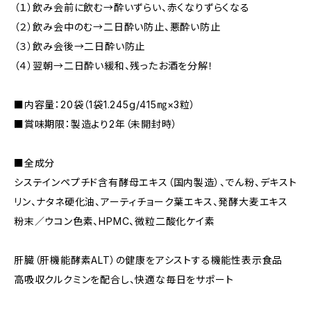
（１）飲み会前に飲む→酔いずらい、赤くなりずらくなる
（２）飲み会中のむ→二日酔い防止、悪酔い防止
（３）飲み会後→二日酔い防止
（４）翌朝→二日酔い緩和、残ったお酒を分解！
■内容量：20袋（1袋1.245g/415㎎×3粒）
■賞味期限：製造より2年（未開封時）
■全成分
システインペプチド含有酵母エキス（国内製造）、でん粉、デキスト
リン、ナタネ硬化油、アーティチョーク葉エキス、発酵大麦エキス
粉末／ウコン色素、HPMC、微粒二酸化ケイ素
肝臓（肝機能酵素ALT）の健康をアシストする機能性表示食品
高吸収クルクミンを配合し、快適な毎日をサポート