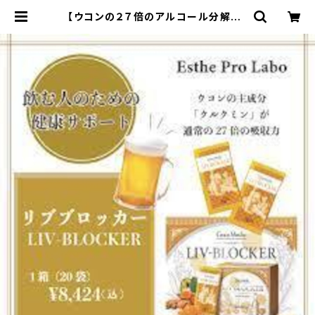
【ウコンの２７倍のアルコール分解力】
リブブロッカー1箱２０袋【エステプロ
ラボ】 | ダイエット専門商品サイト
SLIMPRO