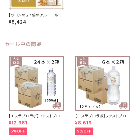
【ウコンの２７倍のアルコール分
解力】リブブロッカー1箱２０袋
¥8,424
【エステプロラボ】
セール中の商品
【エステプロラボ】ファストプロウ
【エステプロラボ】ファストプロウ
ォーター 500ml(24本セット)
ォーター 2ℓ(6本セット)×2箱
¥12,681
¥8,619
×2箱 送料無料
送料無料
5%OFF
5%OFF